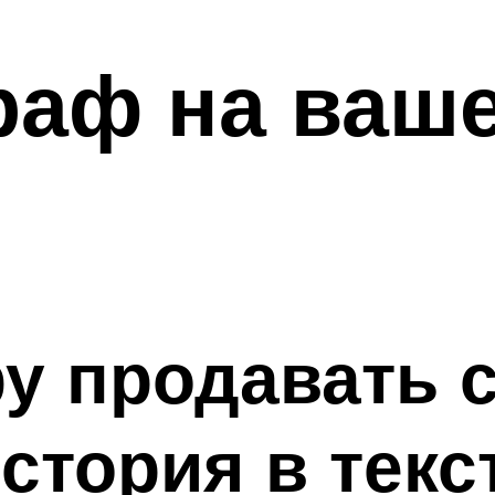
раф на ваш
у продавать 
тория в текс