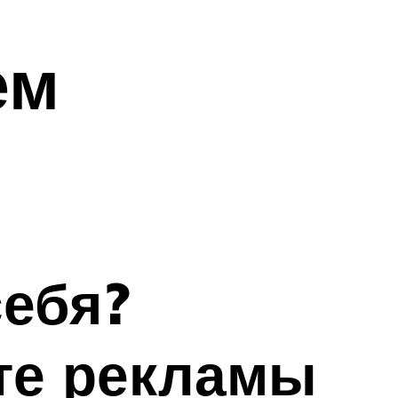
ем
себя?
те рекламы