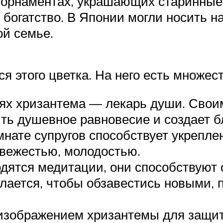
 орнаментах, украшающих старинные 
 богатство. В Японии могли носить на
й семье.
я этого цветка. На него есть множес
х хризантема — лекарь души. Свои
ить душевное равновесие и создает 
мнате супругов способствует укрепле
свежестью, молодостью.
одятся медитации, они способствуют
делается, чтобы обзавестись новыми,
изображением хризантемы для защит