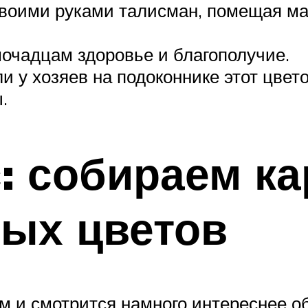
воими руками талисман, помещая мал
очадцам здоровье и благополучие.
и у хозяев на подоконнике этот цве
.
: собираем ка
вых цветов
м и смотрится намного интереснее об