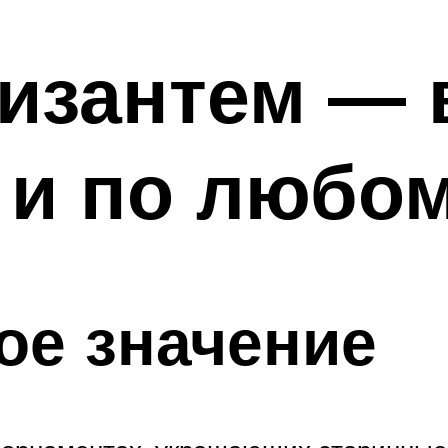
ризантем —
 и по любо
ое значение