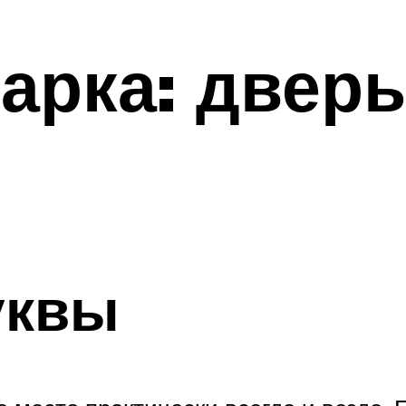
арка: двер
уквы