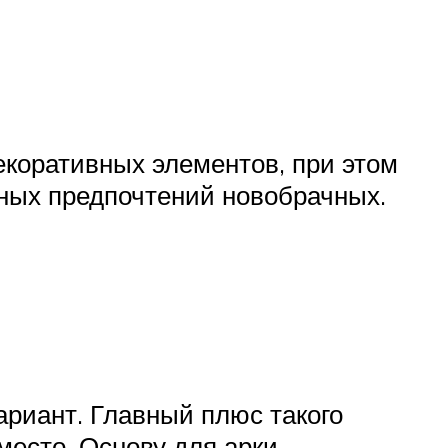
екоративных элементов, при этом
чных предпочтений новобрачных.
риант. Главный плюс такого
место. Основу для арки