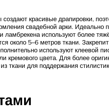
 создают красивые драпировки, поэ
мления свадебной арки. Идеально п
ли ламбрекена используют более тяж
я около 5–6 метров ткани. Закрепить
полнительно используют клеевой пис
или кремового цвета. Для более ори
 из ткани для поддержания стилисти
тами