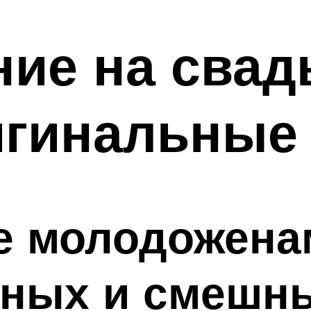
ие на свад
игинальные
 молодоженам
ьных и смешн