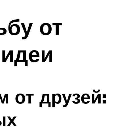
ьбу от
 идеи
 от друзей:
ых