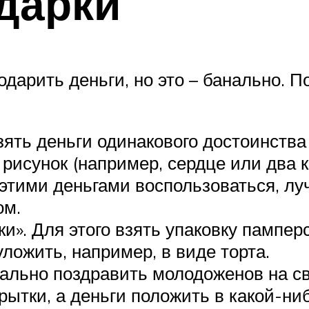
дарки
одарить деньги, но это – банально. П
зять деньги одинакового достоинства 
 рисунок (например, сердце или два 
тими деньгами воспользоваться, луч
ом.
и». Для этого взять упаковку пампер
уложить, например, в виде торта.
нально поздравить молодоженов на с
крытки, а деньги положить в какой-н