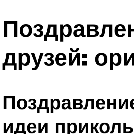
МЕНЮ
Поздравлен
друзей: ор
Поздравление
идеи прикол