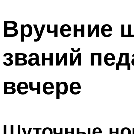
МЕНЮ
Вручение 
званий пед
вечере
Шуточные но