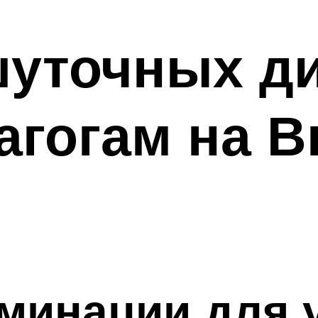
шуточных д
агогам на 
минации для у