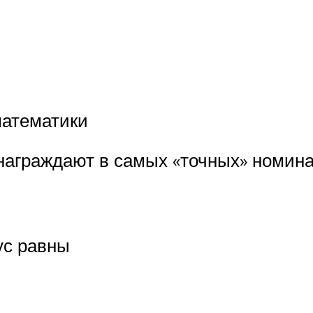
математики
награждают в самых «точных» номинац
ус равны