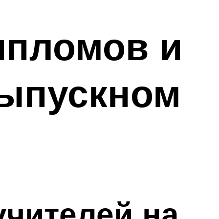
ипломов и
Выпускном
чителей на