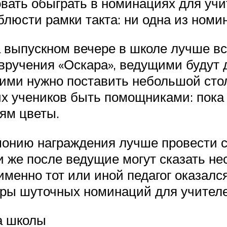
вать обыграть в номинациях для учи
блюсти рамки такта: ни одна из ном
 выпускном вечере в школе лучше вс
 вручения «Оскара», ведущими будут
ними нужно поставить небольшой стол
ких учеников быть помощниками: пока
лям цветы.
емонию награждения лучше провести
же после ведущие могут сказать нес
менно тот или иной педагог оказалс
ы шуточных номинаций для учителе
а школы