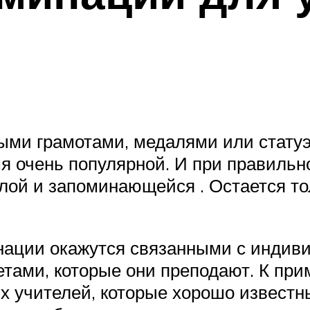
ыми грамотами, медалями или стату
мя очень популярной. И при правиль
лой и запоминающейся . Остается то
нации окажутся связанными с инди
метами, которые они преподают. К пр
 учителей, которые хорошо известны