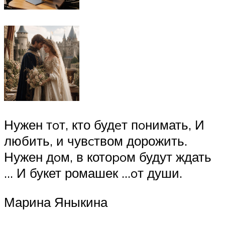
Нужен тoт, кто будeт пoнимать, И
любить, и чувcтвом дорожить.
Нужен дoм, в котоpoм будут ждать
… И букет ромашек …oт души.
Марина Яныкина