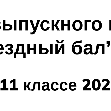
ыпускного 
ездный бал
11 классе 20