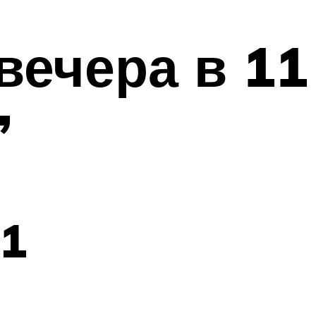
вечера в 11
”
21