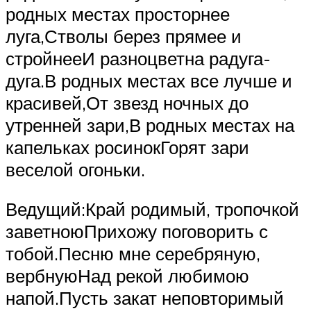
родных местах просторнее
луга,Стволы берез прямее и
стройнееИ разноцветна радуга-
дуга.В родных местах все лучше и
красивей,От звезд ночных до
утренней зари,В родных местах на
капельках росинокГорят зари
веселой огоньки.
Ведущий:Край родимый, тропочкой
заветноюПрихожу поговорить с
тобой.Песню мне серебряную,
вербнуюНад рекой любимою
напой.Пусть закат неповторимый