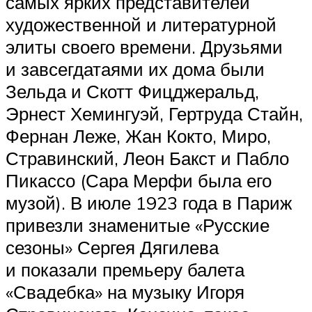
самых ярких представителей
художественной и литературной
элиты своего времени. Друзьями
и завсегдатаями их дома были
Зельда и Скотт Фицджеральд,
Эрнест Хемингуэй, Гертруда Стайн,
Фернан Леже, Жан Кокто, Миро,
Стравинский, Леон Бакст и Пабло
Пикассо (Сара Мерфи была его
музой). В июле 1923 года в Париж
привезли знаменитые «Русские
сезоны» Сергея Дягилева
и показали премьеру балета
«Свадебка» на музыку Игоря