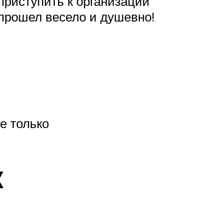
 приступить к организации
прошел весело и душевно!
е только
к