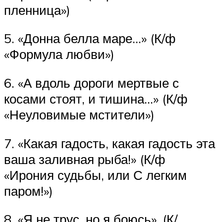
пленница»)
5. «Донна белла маре…» (К/ф
«Формула любви»)
6. «А вдоль дороги мертвые с
косами стоят, и тишина…» (К/ф
«Неуловимые мстители»)
7. «Какая гадость, какая гадость эта
ваша заливная рыба!» (К/ф
«Ирония судьбы, или С легким
паром!»)
8. «Я не трус, но я боюсь». (К/