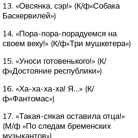
13. «Овсянка, сэр!» (К/ф«Собака
Баскервилей»)
14. «Пора-пора-порадуемся на
своем веку!» (К/ф«Три мушкетера»)
15. «Уноси готовенького!» (К/
ф«Достояние республики»)
16. «Ха-ха-ха-ха! Я…» (К/
ф«Фантомас»)
17. «Такая-сякая оставила отца!»
(М/ф «По следам бременских
музыкантов»)