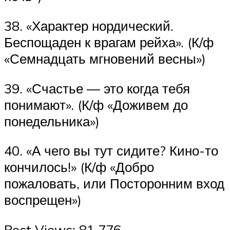
38. «Характер нордический.
Беспощаден к врагам рейха». (К/ф
«Семнадцать мгновений весны»)
39. «Счастье — это когда тебя
понимают». (К/ф «Доживем до
понедельника»)
40. «А чего вы тут сидите? Кино-то
кончилось!» (К/ф «Добро
пожаловать, или Посторонним вход
воспрещен»)
Post Views: 81 776