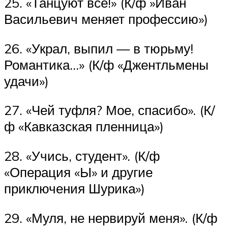
25. «Танцуют все!» (К/ф »Иван
Васильевич меняет профессию»)
26. «Украл, выпил — в тюрьму!
Романтика…» (К/ф «Джентльмены
удачи»)
27. «Чей туфля? Мое, спасибо». (К/
ф «Кавказская пленница»)
28. «Учись, студент». (К/ф
«Операция «Ы» и другие
приключения Шурика»)
29. «Муля, не нервируй меня». (К/ф