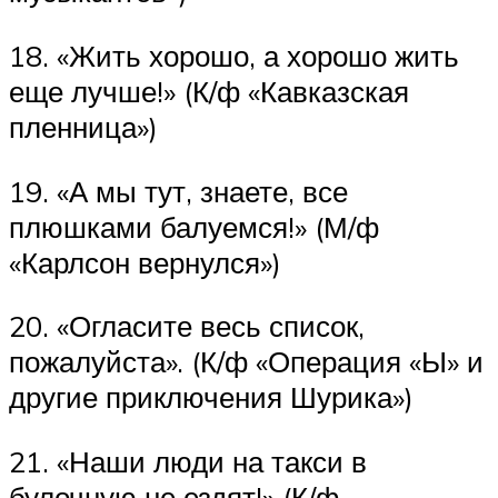
18. «Жить хорошо, а хорошо жить
еще лучше!» (К/ф «Кавказская
пленница»)
19. «А мы тут, знаете, все
плюшками балуемся!» (М/ф
«Карлсон вернулся»)
20. «Огласите весь список,
пожалуйста». (К/ф «Операция «Ы» и
другие приключения Шурика»)
21. «Наши люди на такси в
булочную не ездят!» (К/ф