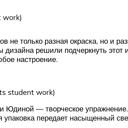
 work)
ов не только разная окраска, но и р
 дизайна решили подчеркнуть этот 
юбое настроение.
s student work)
сии Юдиной — творческое упражнени
ая упаковка передает насыщенный све