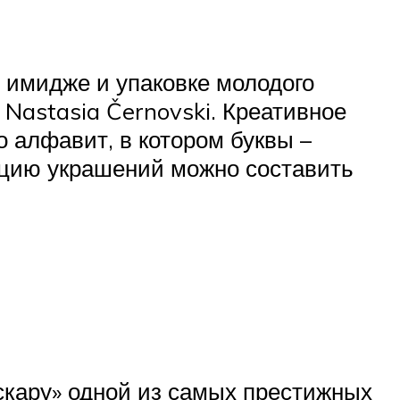
 имидже и упаковке молодого
 Nastasia Černovski. Креативное
о алфавит, в котором буквы –
кцию украшений можно составить
скару» одной из самых престижных