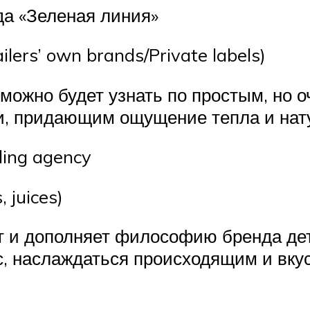
а «Зеленая линия»
lers’ own brands/Private labels)
можно будет узнать по простым, но 
и, придающим ощущение тепла и нат
ding agency
 juices)
и дополняет философию бренда дет
с, наслаждаться происходящим и вкус