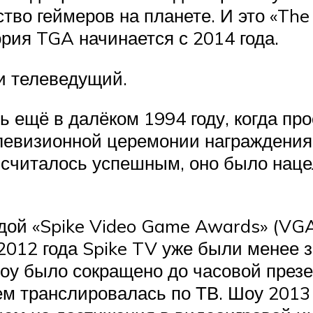
ство геймеров на планете. И это «Th
ия TGA начинается с 2014 года.
и телеведущий.
 ещё в далёком 1994 году, когда пр
левизионной церемонии награждения 
 считалось успешным, оно было наце
дой «Spike Video Game Awards» (VGA
у 2012 года Spike TV уже были менее
оу было сокращено до часовой презе
тем транслировалась по ТВ. Шоу 201