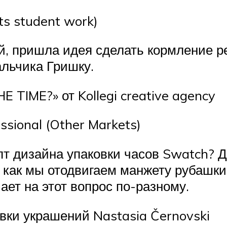
s student work)
й, пришла идея сделать кормление р
альчика Гришку.
 TIME?» от Kollegi creative agency
ssional (Other Markets)
т дизайна упаковки часов Swatch? Д
 как мы отодвигаем манжету рубашки
чает на этот вопрос по-разному.
вки украшений Nastasia Černovski