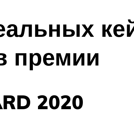
еальных ке
в премии
RD 2020