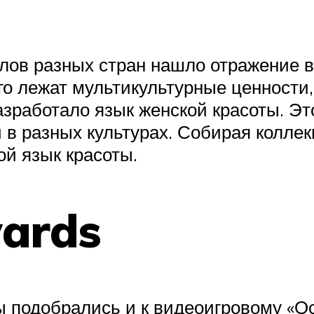
лов разных стран нашло отражение в
го лежат мультикультурные ценности,
зработало язык женской красоты. Эт
 в разных культурах. Собирая колле
ой язык красоты.
ards
ы подобрались и к видеоигровому «О