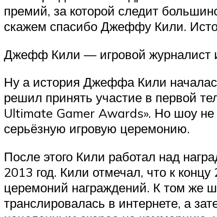
премий, за которой следит большин
скажем спасибо Джеффу Кили. Истор
Джефф Кили — игровой журналист 
Ну а история Джеффа Кили началась
решил принять участие в первой те
Ultimate Gamer Awards». Но шоу не
серьёзную игровую церемонию.
После этого Кили работал над награ
2013 год. Кили отмечал, что к конц
церемоний награждений. К том же ш
транслировалась в интернете, а за