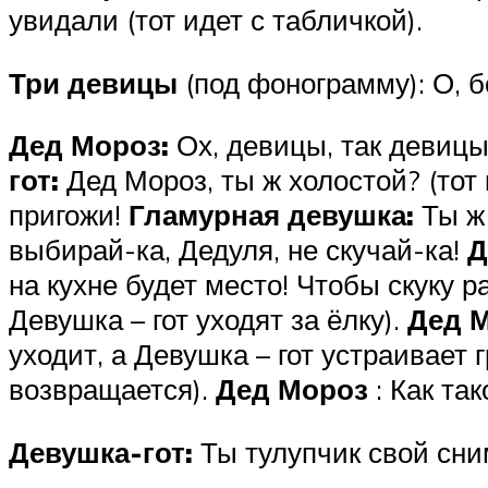
увидали (тот идет с табличкой).
Три девицы
(под фонограмму): О, б
Дед Мороз:
Ох, девицы, так девицы
гот:
Дед Мороз, ты ж холостой? (тот
пригожи!
Гламурная девушка:
Ты ж 
выбирай-ка, Дедуля, не скучай-ка!
Д
на кухне будет место! Чтобы скуку р
Девушка – гот уходят за ёлку).
Дед М
уходит, а Девушка – гот устраивает
возвращается).
Дед Мороз
: Как та
Девушка-гот:
Ты тулупчик свой сни