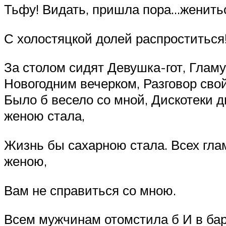
Тьфу! Видать, пришла пора…женитьс
С холостяцкой долей распроститься!
За столом сидят Девушка-гот, Глам
Новогодним вечерком, Разговор сво
Было б весело со мной, Дискотеки д
женою стала,
Жизнь бы сахарною стала. Всех гла
женою,
Вам не справиться со мною.
Всем мужчинам отомстила б И в бар