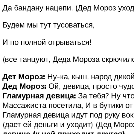
Да бандану нацепи. (Дед Мороз уходи
Будем мы тут тусоваться,
И по полной отрываться!
(все танцуют, Деда Мороза скрючил
Дет Мороз:
Ну-ка, кыш, народ дикой
Дед Мороз:
Ой, девица, просто чудо
Гламурная девица:
За тебя? Ну что
Массажиста посетила, И в бутики о
Гламурная девица идут под руку вок
(дает ей деньги и уходит) (Дед Моро
девица (к ней приходит другая).