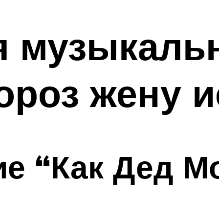
 музыкальн
ороз жену и
е “Как Дед М