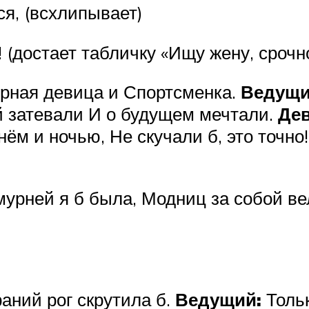
я, (всхлипывает)
 (достает табличку «Ищу жену, срочно
урная девица и Спортсменка.
Ведущи
й затевали И о будущем мечтали.
Дев
нём и ночью, Не скучали б, это точно
мурней я б была, Модниц за собой ве
аний рог скрутила б.
Ведущий:
Тольк