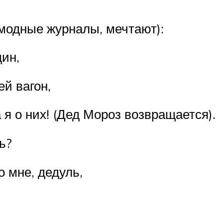
 модные журналы, мечтают):
дин,
й вагон,
 я о них! (Дед Мороз возвращается).
ь?
 мне, дедуль,