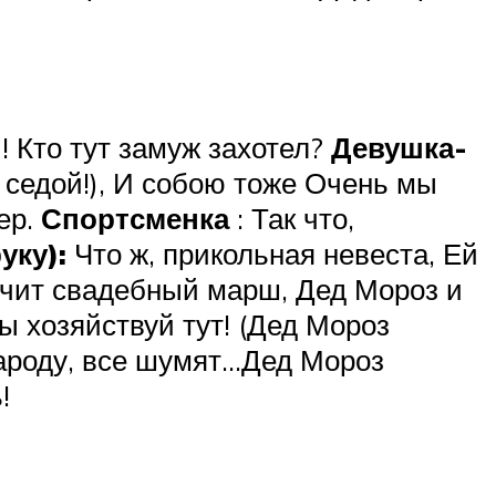
 Кто тут замуж захотел?
Девушка-
 седой!), И собою тоже Очень мы
ер.
Спортсменка
: Так что,
уку):
Что ж, прикольная невеста, Ей
Звучит свадебный марш, Дед Мороз и
ты хозяйствуй тут! (Дед Мороз
 народу, все шумят…Дед Мороз
!