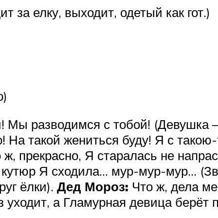
т за елку, выходит, одетый как гот.)
о)
! Мы разводимся с тобой! (Девушка – 
! На такой жениться буду! Я с такою
 ж, прекрасно, Я старалась не напрас
т кутюр Я сходила… мур-мур-мур… (З
руг ёлки).
Дед Мороз:
Что ж, дела мен
з уходит, а Гламурная девица берёт п