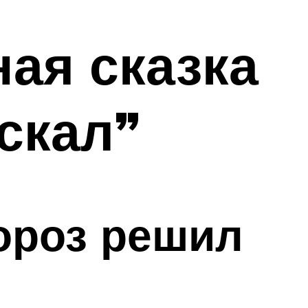
ая сказка
скал”
ороз решил