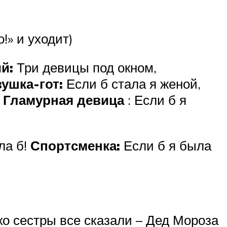
!» и уходит)
й:
Три девицы под окном,
ушка-гот:
Если б стала я женой,
!
Гламурная девица
: Если б я
ла б!
Спортсменка:
Если б я была
о сестры все сказали – Дед Мороза