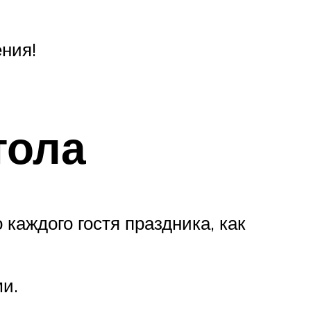
ения!
тола
каждого гостя праздника, как
ми.