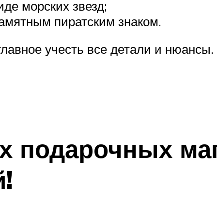
де морских звезд;
памятным пиратским знаком.
главное учесть все детали и нюансы.
х подарочных маг
!