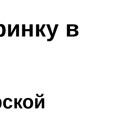
ринку в
рской