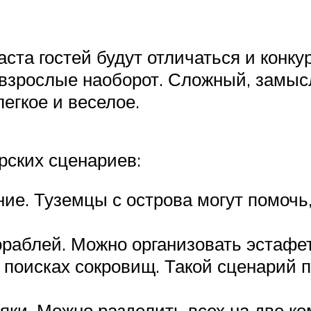
аста гостей будут отличаться и конк
 взрослые наоборот. Сложный, замыс
легкое и веселое.
рских сценариев:
ие. Туземцы с острова могут помочь
раблей. Можно организовать эстафет
 поисках сокровищ. Такой сценарий п
ки, Можно разделить всех на две ко