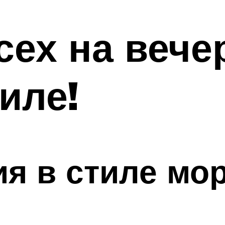
сех на вече
иле!
я в стиле мо