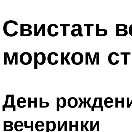
МЕНЮ
Свистать в
морском ст
День рождени
вечеринки