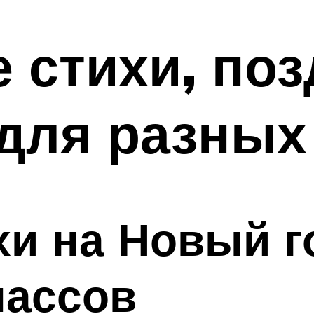
 стихи, по
 для разных
и на Новый г
лассов