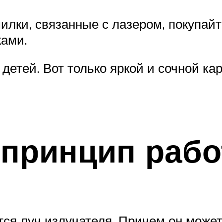
илки, связанные с лазером, покупай
жами.
етей. Вот только яркой и сочной кар
 принцип раб
тся луч излучателя. Причем он може