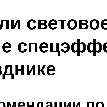
ли световое
ие спецэфф
зднике
омендации по