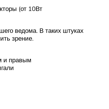
торы (от 10Вт
шего ведома. В таких штуках
ить зрение.
м и правым
игали