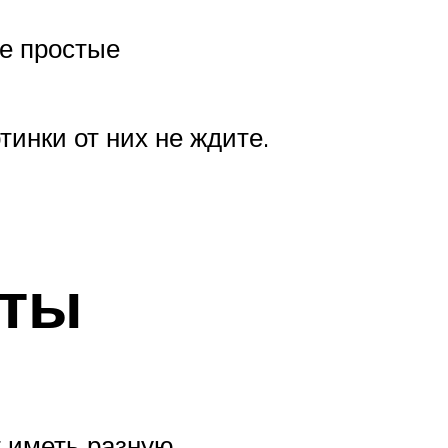
те простые
тинки от них не ждите.
оты
т иметь разную