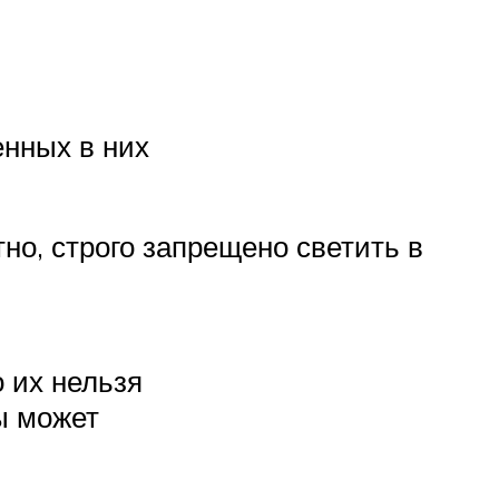
енных в них
тно, строго запрещено светить в
 их нельзя
бы может