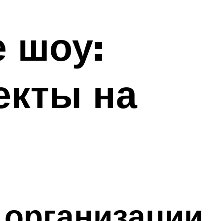
 шоу:
екты на
 организации