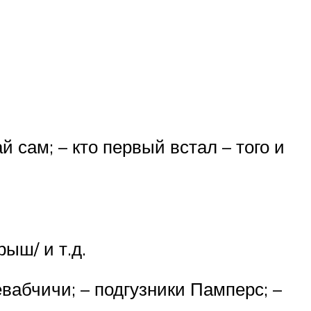
 сам; – кто первый встал – того и
ыш/ и т.д.
вабчичи; – подгузники Памперс; –