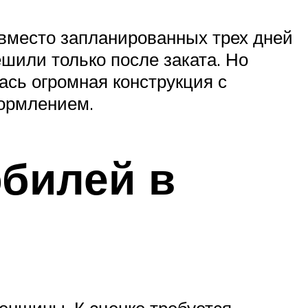
 вместо запланированных трех дней
шили только после заката. Но
ась огромная конструкция с
формлением.
юбилей в
женщины. К сценке требуется