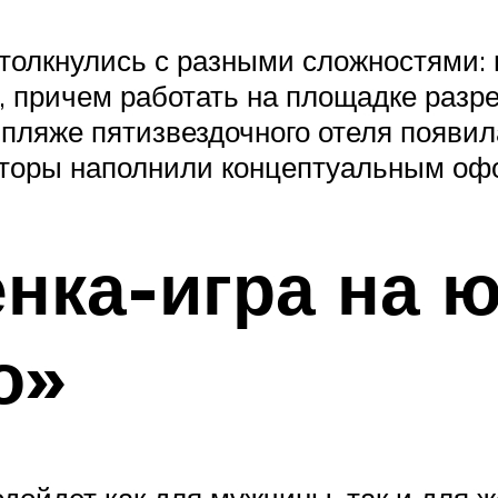
столкнулись с разными сложностями:
, причем работать на площадке разре
 пляже пятизвездочного отеля появил
аторы наполнили концептуальным о
нка-игра на 
о»
дойдет как для мужчины, так и для 