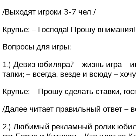
/Выходят игроки 3-7 чел./
Крупье: – Господа! Прошу внимания!
Вопросы для игры:
1.) Девиз юбиляра? – жизнь игра – и
тапки; – всегда, везде и всюду – хочу
Крупье: – Прошу сделать ставки, гос
/Далее читает правильный ответ – 
2.) Любимый рекламный ролик юбиля
кот Борис и Китикет; – Кто идет за К