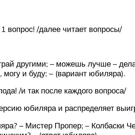
 1 вопрос! /далее читает вопросы/
грай другими; – можешь лучше – делай
, могу и буду; – (вариант юбиляра).
пода! /и так после каждого вопроса/
версию юбиляра и распределяет выигр
ра? – Мистер Пропер; – Колбаски Че
линским? – (ответ юбиляра).