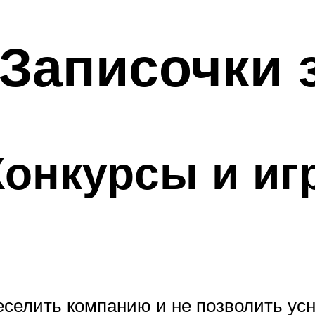
Записочки 
онкурсы и иг
еселить компанию и не позволить усн