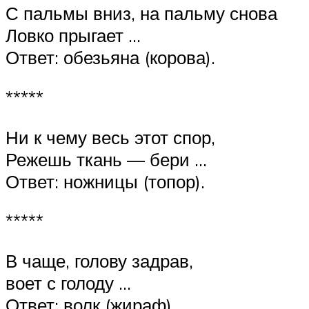
С пальмы вниз, на пальму снова
Ловко прыгает …
Ответ: обезьяна (корова).
*****
Ни к чему весь этот спор,
Режешь ткань — бери …
Ответ: ножницы (топор).
*****
В чаще, голову задрав,
воет с голоду …
Ответ: волк (жираф).