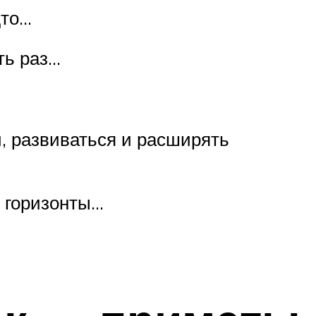
дто…
ть раз…
, развиваться и расширять
ь горизонты…