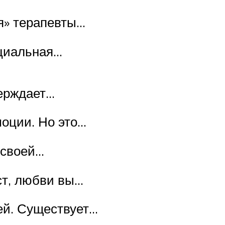
я» терапевты…
нциальная…
верждает…
моции. Но это…
 своей…
ст, любви вы…
ей. Существует…