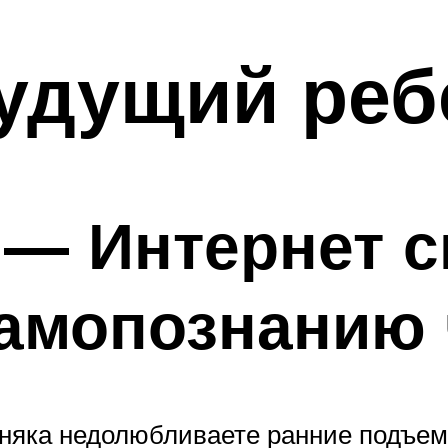
удущий реб
 — Интернет с
самопознанию 
рняка недолюбливаете ранние подъем