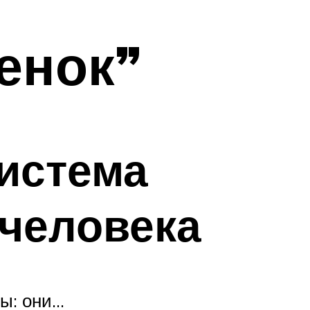
енок”
истема
человека
ы: они…