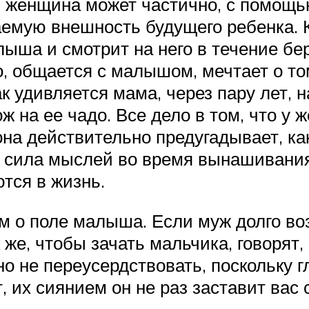
я женщина может частично, с помощ
емую внешность будущего ребенка. К
ыша и смотрит на него в течение бер
о, общается с малышом, мечтает о том
ак удивляется мама, через пару лет,
ож на ее чадо. Все дело в том, что 
на действительно предугадывает, ка
о сила мыслей во время вынашивания
тся в жизнь.
 о поле малыша. Если муж долго воз
 же, чтобы зачать мальчика, говорят,
 но не переусердствовать, поскольк
ут, их сиянием он не раз заставит вас