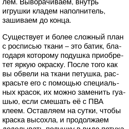
лем. Выво­ра­чи­ваем, внутрь
игрушки кла­дем напол­ни­тель,
заши­ваем до конца.
Суще­ствует и более слож­ный план
с рос­пи­сью ткани – это батик, бла­
го­даря кото­рому подушка при­об­ре­
тет яркую окраску. После того как
вы обвели на ткани петушка, рас­
красьте его с помо­щью спе­ци­аль­
ных кра­сок, их можно заме­нить гуа­
шью, если сме­шать её с ПВА
клеем. Остав­ляем на сутки, чтобы
краска высохла, и про­дол­жаем
доде­лы­вать подушку в виде петуха.