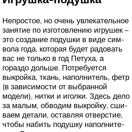
Непро­стое, но очень увле­ка­тель­ное
заня­тие по изго­тов­ле­нию игру­шек –
это созда­ние подушки в виде сим­
вола года, кото­рая будет радо­вать
вас не только в год Петуха, а
гораздо дольше. Потре­бу­ется
выкройка, ткань, напол­ни­тель, фетр
(в зави­си­мо­сти от выбран­ной
модели), нитки и иголки. Здесь дело
за малым, обво­дим выкройку, сши­
ваем детали, остав­ляя отвер­стие,
чтобы набить подушку напол­ни­те­