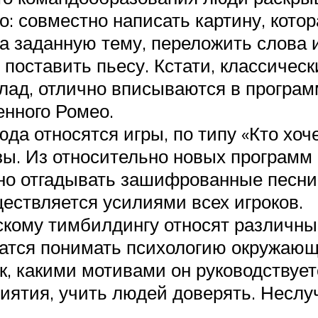
: совместно написать картину, котор
на заданную тему, переложить слова 
поставить пьесу. Кстати, классическ
ад, отлично вписываются в программ
енного Ромео.
да относятся игры, по типу «Кто хоче
визы. Из относительно новых програм
жно отгадывать зашифрованные песн
ествляется усилиями всех игроков.
скому тимбилдингу относят различны
атся понимать психологию окружающи
к, какими мотивами он руководствуе
ятия, учить людей доверять. Неслуч