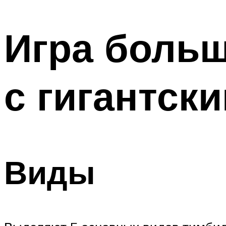
МЕНЮ
Игра больш
с гигантск
Виды