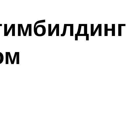
 тимбилдинг
ом