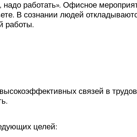
т, надо работать». Офисное меропри
вете. В сознании людей откладывают
й работы.
 высокоэффективных связей в трудов
ь.
едующих целей: