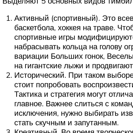
Выделяют 5 основных видов тимбил
Активный (спортивный). Это все
баскетбола, хоккея на траве. Чт
спортивные игры модифицируются
набрасывать кольца на голову о
вариации Больших гонок, Веселы
на гигантские лыжи и продвигаю
Исторический. При таком выборе 
стоит попробовать воспроизвест
Тактика и стратегия могут отлич
главное. Важнее слиться с коман
исключения, нужно выбирать изв
стать скучным и запутанным.
Креативный. Во время творческо