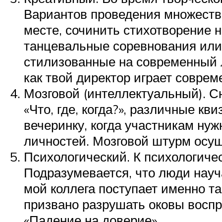
Вариантов проведения множество
месте, сочинить стихотворение 
танцевальные соревнования или 
стилизованные на современный л
как твой директор играет соврем
Мозговой (интеллектуальный). Сю
«Что, где, когда?», различные к
вечеринку, когда участникам ну
личностей. Мозговой штурм осущ
Психологический. К психологиче
Подразумевается, что люди науч
мой коллега поступает именно та
призвано разрушать оковы воспри
«Падение на доверие».