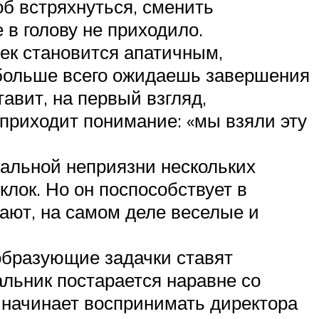
б встряхнуться, сменить
 в голову не приходило.
век становится апатичным,
 больше всего ожидаешь завершения
авит, на первый взгляд,
 приходит понимание: «мы взяли эту
иальной неприязни нескольких
клок. Но он поспособствует в
жают, на самом деле веселые и
бразующие задачки ставят
альник постарается наравне со
л начинает воспринимать директора