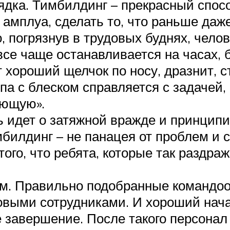
ядка. Тимбилдинг – прекрасный спосо
 амплуа, сделать то, что раньше даже
 погрязнув в трудовых буднях, чело
все чаще останавливается на часах,
 хороший щелчок по носу, дразнит, ст
па с блеском справляется с задачей,
ующую».
ь идет о затяжной вражде и принцип
мбилдинг – не панацея от проблем и с
го, что ребята, которые так раздра
м. Правильно подобранные командоо
довыми сотрудниками. И хороший нач
е завершение. После такого персона