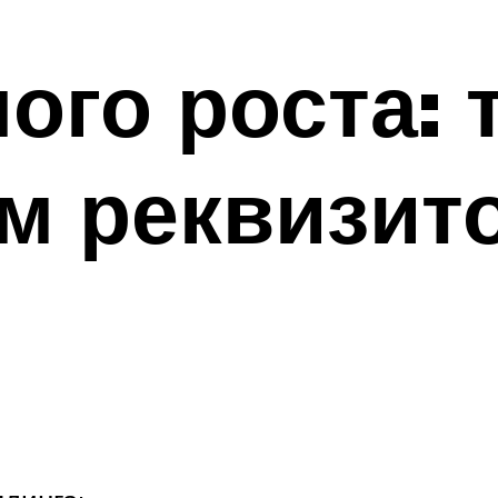
ого роста:
им реквизит