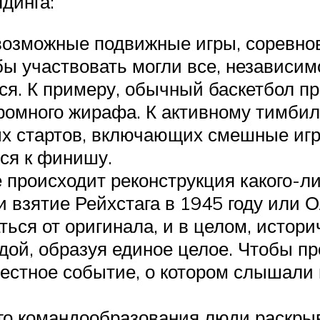
динга:
возможные подвижные игры, соревнов
обы участвовать могли все, независим
. К примеру, обычный баскетбол пр
громного жирафа. К активному тимби
х стартов, включающих смешные игр
тся к финишу.
происходит реконструкция какого-ли
и взятие Рейхстага в 1945 году или 
аться от оригинала, и в целом, истор
дой, образуя единое целое. Чтобы пр
естное событие, о котором слышали 
го командообразования люди раскры