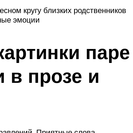
тесном кругу близких родственников
ьные эмоции
картинки паре
 в прозе и
дравлений. Приятные слова