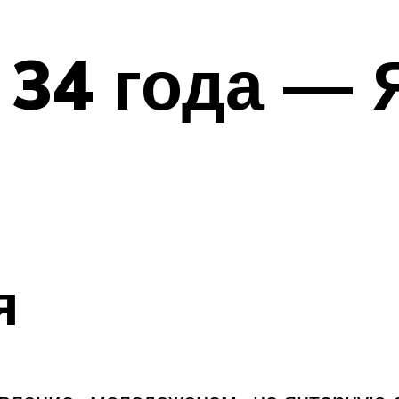
34 года — 
я