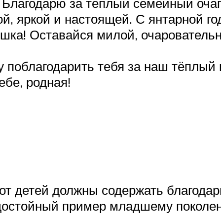
 Благодарю за тёплый семейный очаг
ой, яркой и настоящей. С янтарной г
шка! Оставайся милой, очаровательн
у поблагодарить тебя за наш тёплый 
ебе, родная!
от детей должны содержать благодар
 достойный пример младшему поколе