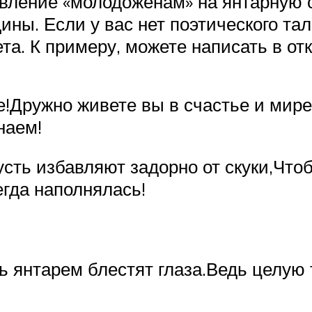
вление «молодоженам» на янтарную с
ны. Если у вас нет поэтического та
та. К примеру, можете написать в от
!Дружно живете вы в счастье и мире
наем!
усть избавляют задорно от скуки,Что
гда наполнялась!
ть янтарем блестят глаза.Ведь целую