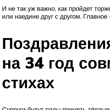
И не так уж важно, как пройдет тор
или наедине друг с другом. Главно
Поздравления
на 34 год со
стихах
Супруги будут рады принять тёплые