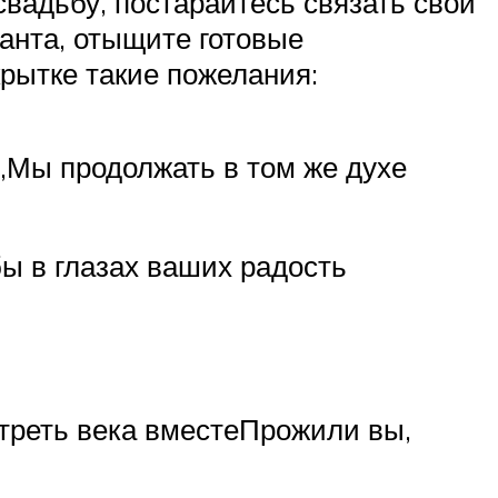
вадьбу, постарайтесь связать свои
ланта, отыщите готовые
крытке такие пожелания:
,Мы продолжать в том же духе
бы в глазах ваших радость
 треть века вместеПрожили вы,