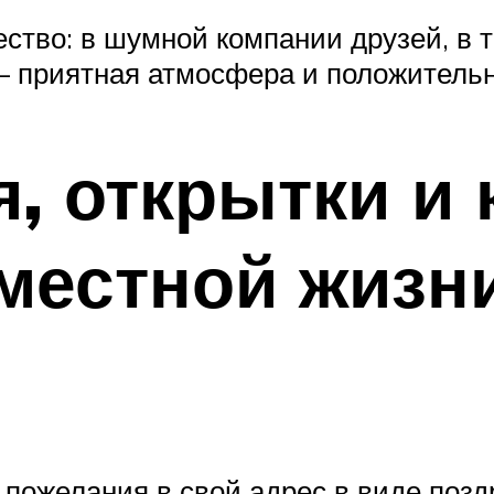
жество: в шумной компании друзей, в 
е – приятная атмосфера и положител
, открытки и 
вместной жизни
 пожелания в свой адрес в виде поз