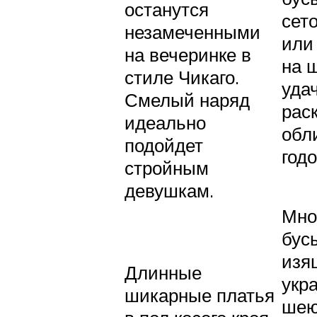
останутся
сет
незамеченными
или
на вечеринке в
на 
стиле Чикаго.
уда
Смелый наряд
рас
идеально
обл
подойдет
годо
стройным
девушкам.
Мно
бус
изя
Длинные
укр
шикарные платья
шею