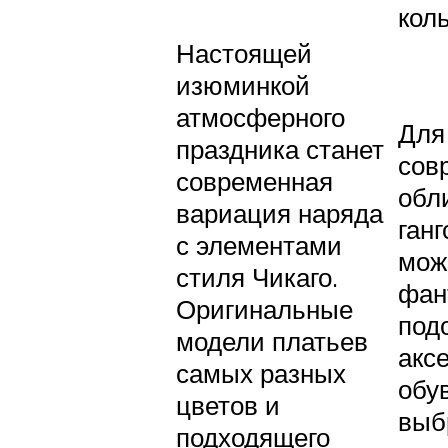
кол
Настоящей
изюминкой
атмосферного
Для
праздника станет
сов
современная
обл
вариация наряда
ганг
с элементами
мож
стиля Чикаго.
фан
Оригинальные
под
модели платьев
акс
самых разных
обу
цветов и
выб
подходящего