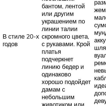
раз
бантом, лентой
жем
или другим
мал
украшением по
сум
линии талии
мун
В стиле 20-х
скромного цвета,
акк
годов
с рукавами. Крой
шля
платья
вуа
подчеркнет
рем
линию бедер и
нев
одинаково
каб
хорошо подойдет
иде
дамам с
доп
небольшим
дев
животиком или