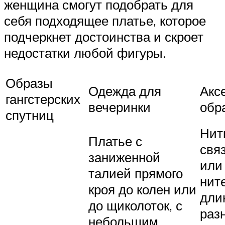
женщина смогут подобрать для
себя подходящее платье, которое
подчеркнет достоинства и скроет
недостатки любой фигуры.
Образы
Одежда для
Акс
гангстерских
вечеринки
обр
спутниц
Нит
Платье с
свя
заниженной
или
талией прямого
нит
кроя до колен или
дли
до щиколоток, с
раз
небольшим