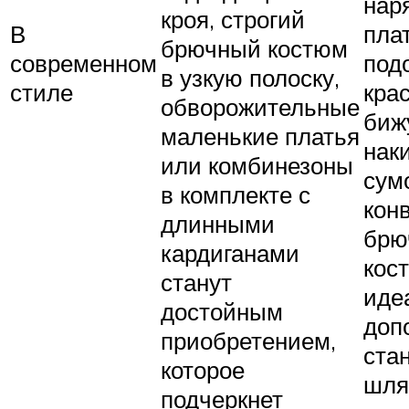
нар
кроя, строгий
В
пла
брючный костюм
современном
под
в узкую полоску,
стиле
кра
обворожительные
биж
маленькие платья
наки
или комбинезоны
сум
в комплекте с
кон
длинными
брю
кардиганами
кос
станут
иде
достойным
доп
приобретением,
ста
которое
шляп
подчеркнет