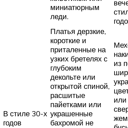
веч
миниатюрным
сти
леди.
годо
Платья дерзкие,
короткие и
Мех
приталенные на
нак
узких бретелях с
из п
глубоким
шир
декольте или
укр
открытой спиной,
цве
расшитые
или
пайетками или
све
В стиле 30-х
украшенные
жем
годов
бахромой не
бусы