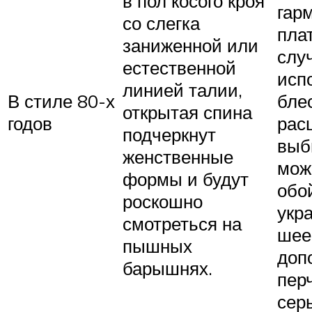
в пол косого кроя
гар
со слегка
пла
заниженной или
слу
естественной
исп
линией талии,
В стиле 80-х
бле
открытая спина
годов
рас
подчеркнут
выб
женственные
мож
формы и будут
обо
роскошно
укр
смотреться на
шее
пышных
доп
барышнях.
пер
сер