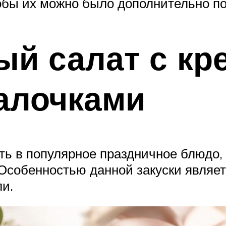
тобы их можно было дополнительно по
й салат с кр
алочками
ть в популярное праздничное блюдо, 
Особенностью данной закуски являетс
ли.