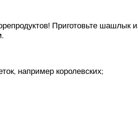
епродуктов! Приготовьте шашлык из 
.
ток, например королевских;