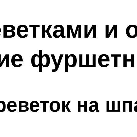
еветками и 
ие фуршетн
еветок на шп