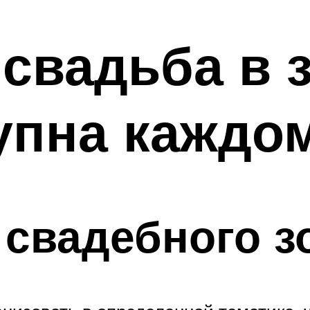
свадьба в 
упна каждо
 свадебного з