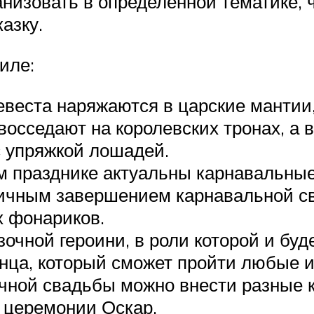
низовать в определенной тематике, 
азку.
иле:
веста наряжаются в царские мантии,
восседают на королевских тронах, а 
с упряжкой лошадей.
м празднике актуальны карнавальны
ричным завершением карнавальной с
х фонариков.
очной героини, в роли которой и буд
инца, который сможет пройти любые 
чной свадьбы можно внести разные к
 церемонии Оскар.