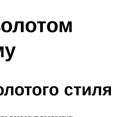
золотом
му
олотого стиля