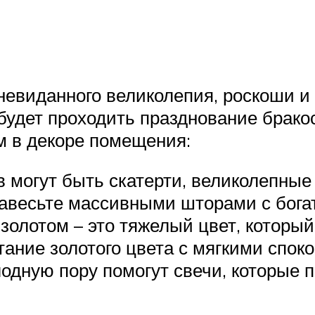
невиданного великолепия, роскоши и 
 будет проходить празднование брак
м в декоре помещения:
в могут быть скатерти, великолепны
завесьте массивными шторами с бога
золотом – это тяжелый цвет, которы
тание золотого цвета с мягкими спок
лодную пору помогут свечи, которые 