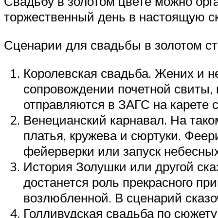
Свадьбу в золотом цвете можно орга
торжественный день в настоящую ск
Сценарии для свадьбы в золотом ст
Королевская свадьба. Жених и не
сопровождении почетной свиты, 
отправляются в ЗАГС на карете 
Венецианский карнавал. На тако
платья, кружева и сюртуки. Фее
фейерверки или запуск небесны
История Золушки или другой сказ
достанется роль прекрасного пр
возлюбленной. В сценарий сказо
Голливудская свадьба по сюжету