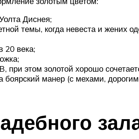
ормление золотым цветом:
Уолта Диснея;
тной темы, когда невеста и жених о
в 20 века;
ожка;
B, при этом золотой хорошо сочетае
на боярский манер (с мехами, дорог
адебного зала