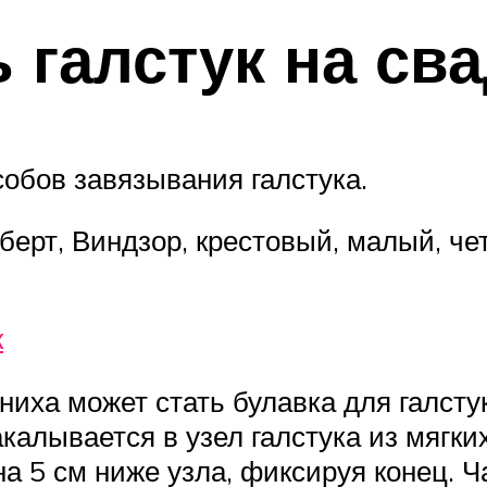
 галстук на св
собов завязывания галстука.
рт, Виндзор, крестовый, малый, чет
к
ха может стать булавка для галстука
акалывается в узел галстука из мягк
а 5 см ниже узла, фиксируя конец. Ч