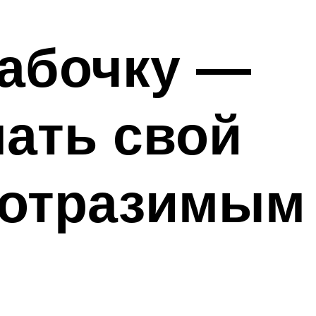
бабочку —
ать свой
еотразимым