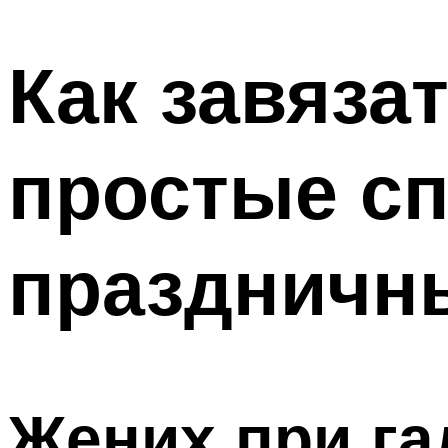
МЕНЮ
Как завяза
простые сп
праздничн
Жених при га