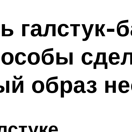
ть галстук-
особы сдел
ый образ н
лстуке