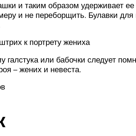
башки и таким образом удерживает ее
меру и не переборщить. Булавки для 
.
штрих к портрету жениха
 галстука или бабочки следует помни
роя – жених и невеста.
ов
к