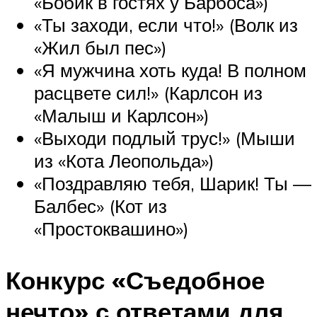
«Бобик в гостях у Барбоса»)
«Ты заходи, если что!» (Волк из
«Жил был пес»)
«Я мужчина хоть куда! В полном
расцвете сил!» (Карлсон из
«Малыш и Карлсон»)
«Выходи подлый трус!» (Мыши
из «Кота Леопольда»)
«Поздравляю тебя, Шарик! Ты —
Балбес» (Кот из
«Простоквашино»)
Конкурс «Съедобное
нечто» с ответами для