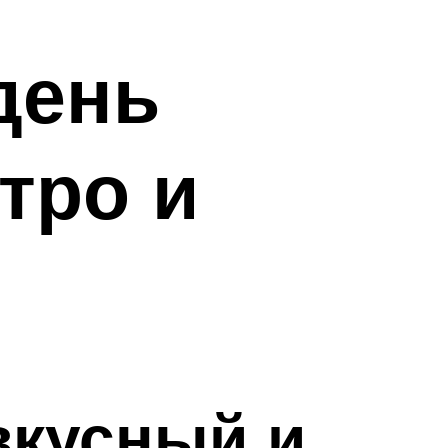
день
тро и
вкусный и