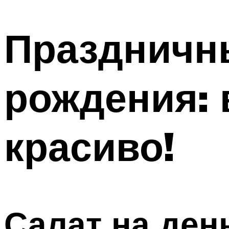
МЕНЮ
Праздничны
рождения: 
красиво!
Салат на ден