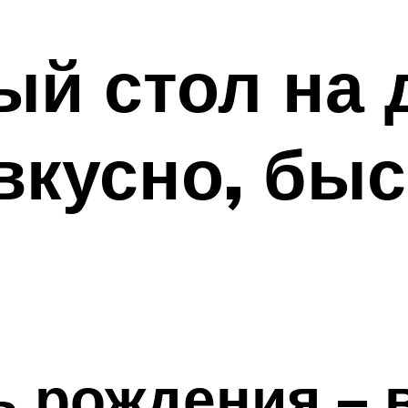
й стол на 
вкусно, быс
ь рождения – 