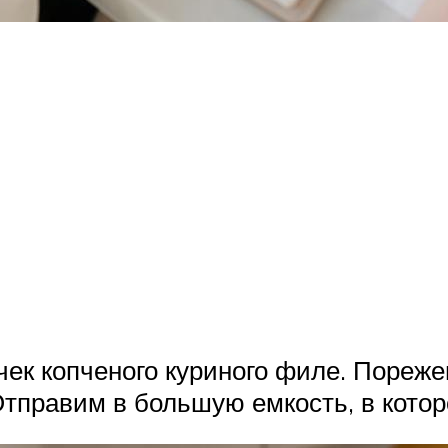
очек копченого куриного филе. Пореж
правим в большую емкость, в которо