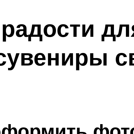
радости дл
сувениры с
 оформить фо