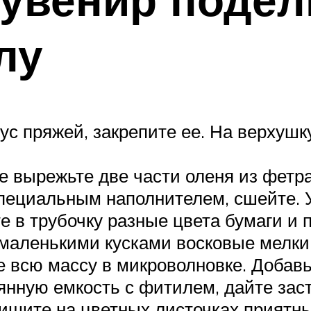
лу
ус пряжей, закрепите ее. На верхушк
 вырежьте две части оленя из фетра
пециальным наполнителем, сшейте. У
е в трубочку разные цвета бумаги и 
маленькими кусками восковые мелки
е всю массу в микроволновке. Добав
лянную емкость с фитилем, дайте зас
ишите на цветных листочках приятны