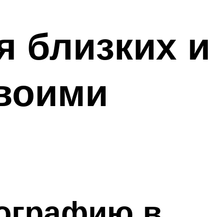
я близких и
воими
тографию в