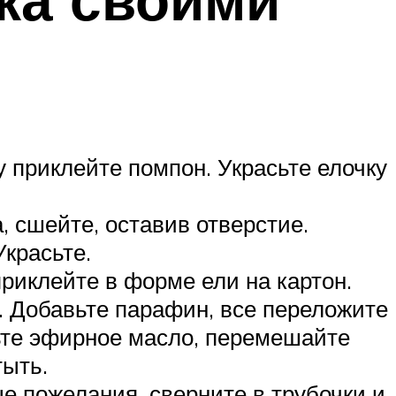
у приклейте помпон. Украсьте елочку
, сшейте, оставив отверстие.
красьте.
приклейте в форме ели на картон.
. Добавьте парафин, все переложите
ьте эфирное масло, перемешайте
тыть.
е пожелания, сверните в трубочки и