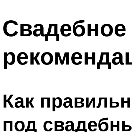
МЕНЮ
Свадебное 
рекоменда
Как правильн
под свадебн