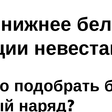
нижнее бел
ции невест
о подобрать 
ый наряд?