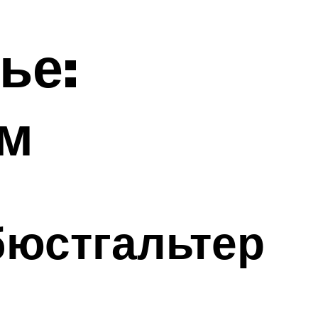
ье:
ам
бюстгальтер