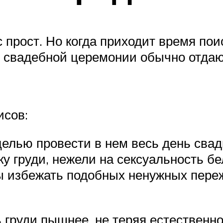
с прост. Но когда приходит время по
Для свадебной церемонии обычно отда
исов:
целью провести в нем весь день свад
у груди, нежели на сексуальность бе
бы избежать подобных ненужных пере
груди пышнее, не теряя естественнос