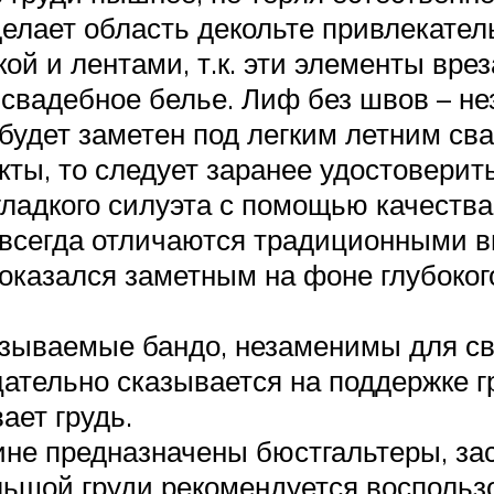
делает область декольте привлекател
ой и лентами, т.к. эти элементы врез
вадебное белье. Лиф без швов – не
 будет заметен под легким летним св
ты, то следует заранее удостоверит
гладкого силуэта с помощью качества
всегда отличаются традиционными в
 оказался заметным на фоне глубоког
называемые бандо, незаменимы для с
ательно сказывается на поддержке г
вает грудь.
ине предназначены бюстгальтеры, за
ьшой груди рекомендуется восполь