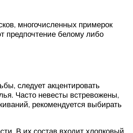
исков, многочисленных примерок
ют предпочтение белому либо
ьбы, следует акцентировать
лья. Часто невесты встревожены,
живаний, рекомендуется выбирать
ти. В их состав входит хлопковый,