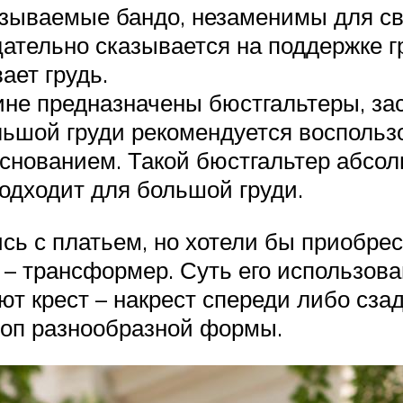
называемые бандо, незаменимы для с
ательно сказывается на поддержке г
вает грудь.
ине предназначены бюстгальтеры, за
ьшой груди рекомендуется восполь
снованием. Такой бюстгальтер абсол
подходит для большой груди.
сь с платьем, но хотели бы приобре
– трансформер. Суть его использован
ют крест – накрест спереди либо сза
 топ разнообразной формы.