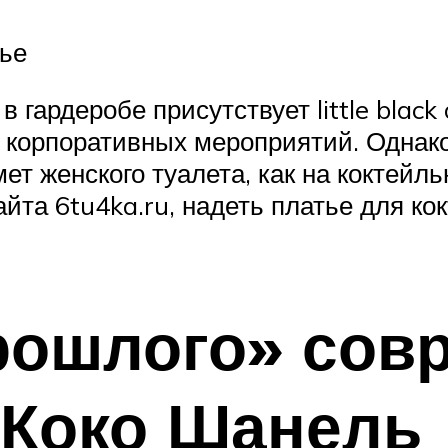
тье
гардеробе присутствует little black 
корпоративных мероприятий. Однако, 
ет женского туалета, как на коктейль
айта 6tu4ka.ru, надеть платье для к
прошлого» со
 Коко Шанель