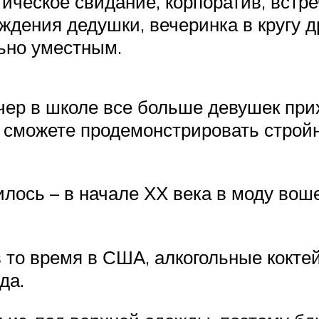
ческое свидание, корпоратив, встре
ждения дедушки, вечеринка в кругу д
ьно уместным.
ечер в школе все больше девушек при
 сможете продемонстрировать стройн
илось – в начале ХХ века в моду воше
в то время в США, алкогольные кокте
да.