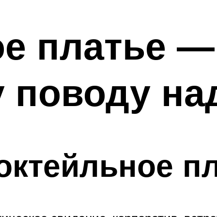
е платье —
у поводу на
октейльное п