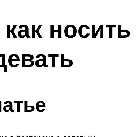
 как носить
девать
латье