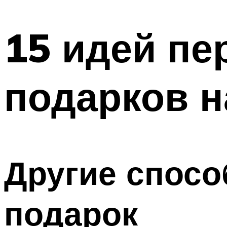
МЕНЮ
15 идей п
подарков 
Другие спос
подарок