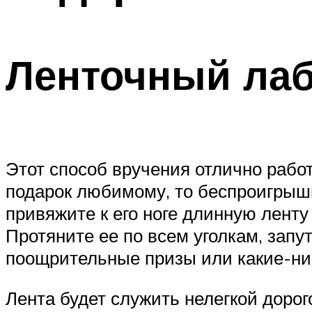
Ленточный ла
Этот способ вручения отлично рабо
подарок любимому, то беспроигрышн
привяжите к его ноге длинную ленту
Протяните ее по всем уголкам, запу
поощрительные призы или какие-ниб
Лента будет служить нелегкой дорог