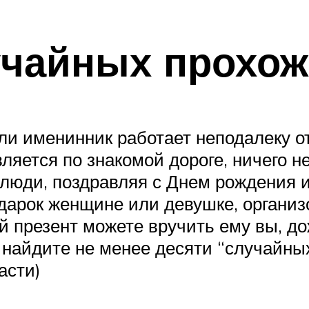
учайных прохо
ли именинник работает неподалеку о
вляется по знакомой дороге, ничего н
люди, поздравляя с Днем рождения и
одарок женщине или девушке, органи
й презент можете вручить ему вы, д
 найдите не менее десяти “случайны
асти)