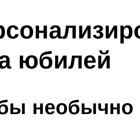
ерсонализи
на юбилей
обы необычно