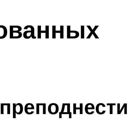
рованных
 преподнести