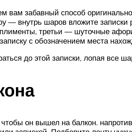
ем вам забавный способ оригинальн
оу — внутрь шаров вложите записки 
мплименты, третьи — шуточные афори
записку с обозначением места нахо
аться до этой записки, лопая все ша
кона
чтобы он вышел на балкон. напротив
или запиской. Подберите ленту нуж