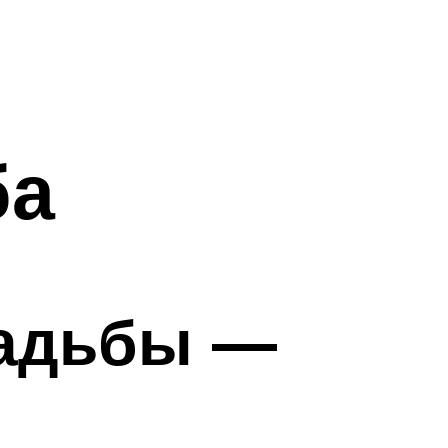
ба
вадьбы —