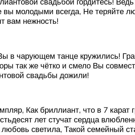
иантовой свадьбой гордитесь! Ведь 
е вы молодыми всегда, Не теряйте лю
ят вам нежность!
Вы в чарующем танце кружились! Гр
оры так же чётко и смело Вы совмест
янтовой свадьбы дожили!
мпляр, Как бриллиант, что в 7 карат 
тьдесят лет стучат сердца влюблен
– любовь светила, Такой семейный с