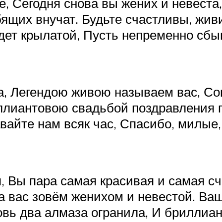
е, Сегодня снова вы жених и невеста
ящих внучат. Будьте счастливы, жив
дет крылатой, Пусть непременно сбы
а, Легендою живою называем вас, Со
ллиантовою свадьбой поздравления п
айте нам всяк час, Спасибо, милые, 
 Вы пара самая красивая и самая сч
а вас зовём женихом и невестой. Ва
вь два алмаза огранила, И бриллиан