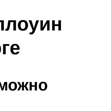
ллоуин
ге
 можно