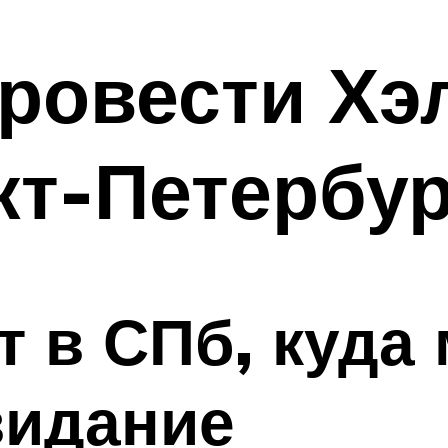
провести Хэ
кт-Петербур
т в СПб, куда
видание