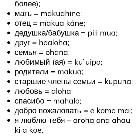
более);
мать = makuahine;
отец = makua káne;
дедушка/бабушка = pili mua;
друг = hoaloha;
семья = ohana;
любимый (ая) = ku`uipo;
родители = makua;
старшие члены семьи = kupuna;
любовь = aloha;
спасибо = mahalo;
добро пожаловать = e komo mai;
я люблю тебя – aroha ana ahau
ki a koe.