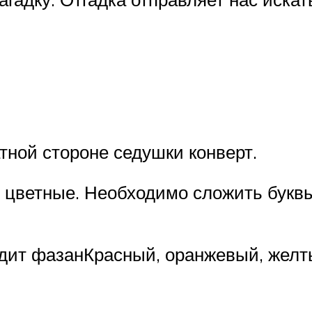
тной стороне седушки конверт.
х цветные. Необходимо сложить букв
идит фазанКрасный, оранжевый, желт