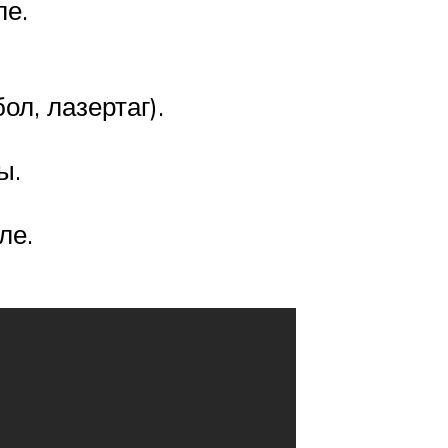
ле.
ол, лазертаг).
ы.
ле.