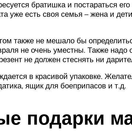
ресуется братишка и постараться его
та уже есть своя семья – жена и дет
ом также не мешало бы определиться
раля не очень уместны. Также надо о
езент не должен стеснять ни дарител
ждается в красивой упаковке. Желате
датика, ящик для боеприпасов и т.д.
е подарки мал