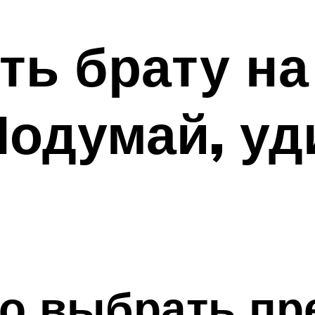
ть брату на
одумай, уд
о выбрать пр