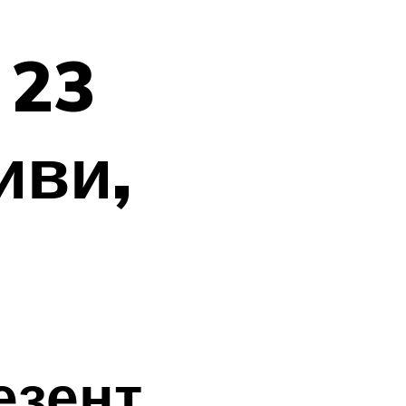
 23
иви,
езент