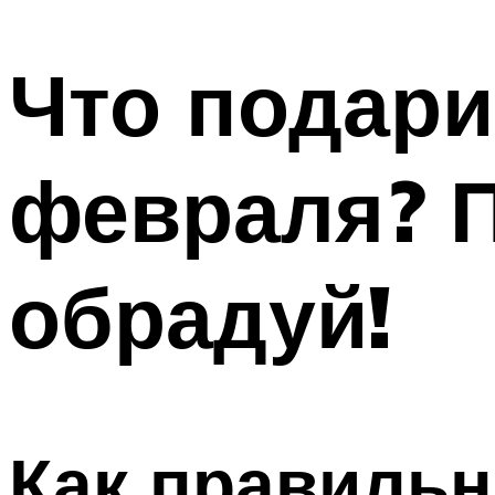
МЕНЮ
Что подари
февраля? П
обрадуй!
Как правильн